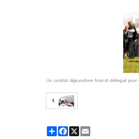
Un cocktail déjeunatoire frais et distingué pou
Partager
Facebook
X
Email