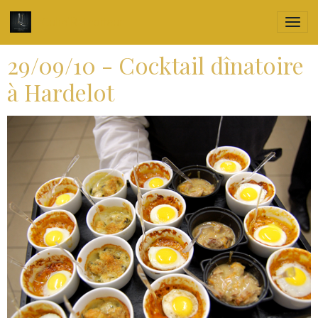
Culin'R Traiteur
29/09/10 - Cocktail dînatoire
à Hardelot