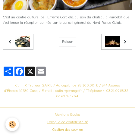
C'est au centre culturel de l'Entente Cordiale, au sein du château d'Hardelot, que
s'est tenue la réception donnée par le conseil général du Nord-Pas de Calais.
Retour
Partager
Facebook
X
Email
Culin'R Traiteur S.A.R.L / Au capital de 28 100,00 € / 844 Avenue
d'Étaples 62780 Cucq / E-mail : culin.r@orange.fr / Téléphone : 03.21.09.88.32 -
06.40.59.17.94
Mentions légales
Politique de confidentialité
Gestion des cookies