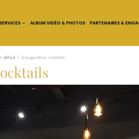
SERVICES
ALBUM VIDÉO & PHOTOS
PARTENAIRES & ENG
r défaut
Inauguration cocktails
ocktails