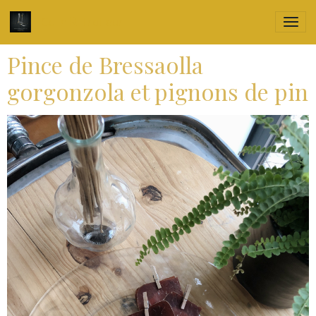
Culin'R Traiteur
Pince de Bressaolla
gorgonzola et pignons de pin