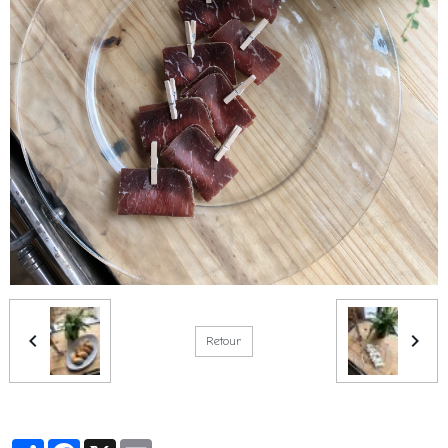
Retour
Partager
Facebook
X
Email