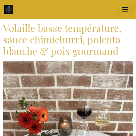
Culin'R Traiteur
Volaille basse température,
sauce chimichurri, polenta
blanche & pois gourmand