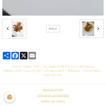
Retour
Partager
Facebook
X
Email
Culin'R Traiteur S.A.R.L / Au capital de 28 100,00 € / 844 Avenue
d'Étaples 62780 Cucq / E-mail : culin.r@orange.fr / Téléphone : 03.21.09.88.32 -
06.40.59.17.94
Mentions légales
Politique de confidentialité
Gestion des cookies