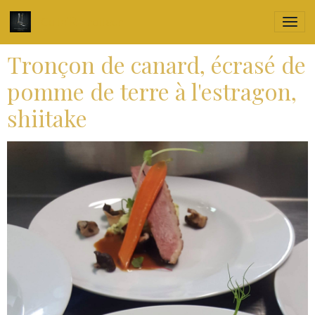
Culin'R Traiteur
Tronçon de canard, écrasé de
pomme de terre à l'estragon,
shiitake