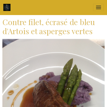
Culin'R Traiteur
Contre filet, écrasé de bleu
d'Artois et asperges vertes